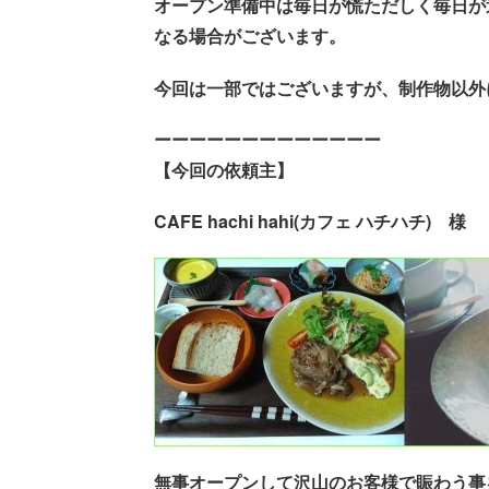
オープン準備中は毎日が慌ただしく毎日が
なる場合がございます。
今回は一部ではございますが、制作物以外
ーーーーーーーーーーーーー
【今回の依頼主】
CAFE hachi hahi(カフェ ハチハチ) 様
無事オープンして沢山のお客様で賑わう事