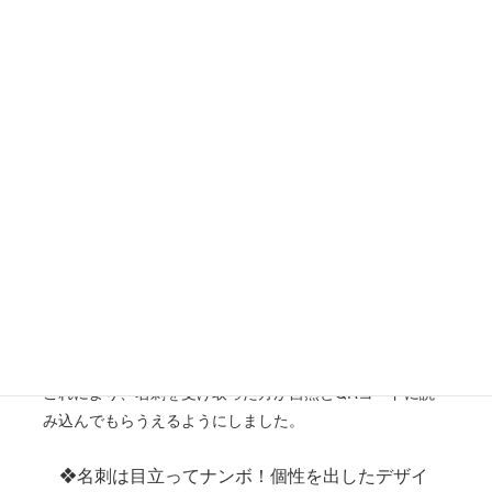
白の膨張効果を活かすことで、
視認性を高め、躍動感のあ
る印象
を与えることができます。
❖制作実績をQRコードに誘導したスムーズな
動線設計
クリエイターにとって
「制作実績を見てもらうこと」
は、
受注につなげるための大きなポイントの一つです。
そのため、名刺の中にQRコードを効果的に配置し自然と
スキャンしてもらえる動線を作りました。
✓大きく目に入りやすい位置に配置
✓デザインの流れの中で違和感なく誘導
✓制作実績ページへ直接アクセス可能
これにより、名刺を受け取った方が自然とQRコードに読
み込んでもらうえるようにしました。
❖名刺は目立ってナンボ！個性を出したデザイ