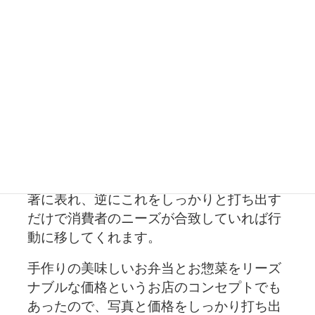
・チラシデザインについて
チラシを受け取る消費者にとって気になる
のはやっぱり「メニュー」と「価格」で
す。
価格の分からないお店には気になってもな
かなか入りずらいですよね。
それが単価の低い料金であればなおさら顕
著に表れ、逆にこれをしっかりと打ち出す
だけで消費者のニーズが合致していれば行
動に移してくれます。
手作りの美味しいお弁当とお惣菜をリーズ
ナブルな価格というお店のコンセプトでも
あったので、写真と価格をしっかり打ち出